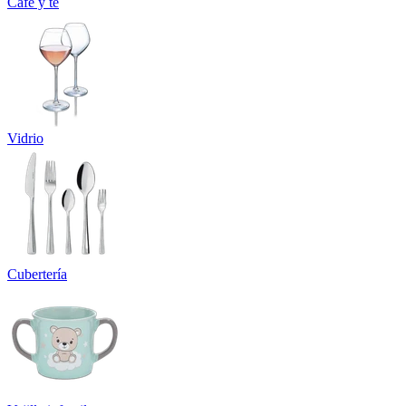
Café y té
Vidrio
Cubertería