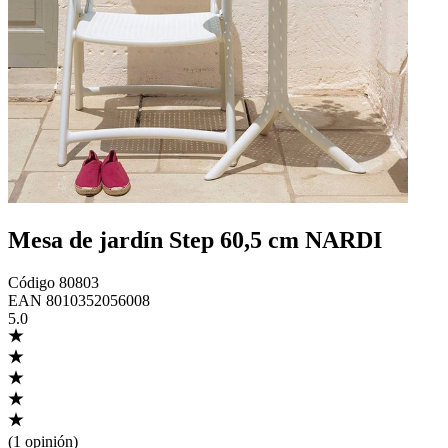
Mesa de jardín Step 60,5 cm NARDI
Código
80803
EAN
8010352056008
5.0
(
1 opinión
)