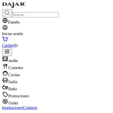
España
Iniciar sesión
Carrito
(0)
Jardín
Comedor
Cocina
Salón
Baño
Promociones
Outlet
Inspiraciones
Contacto