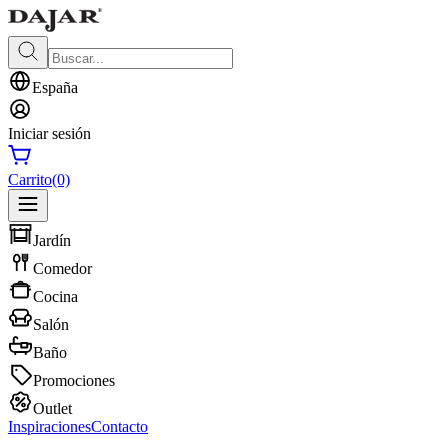
España
Iniciar sesión
Carrito
(0)
Jardín
Comedor
Cocina
Salón
Baño
Promociones
Outlet
Inspiraciones
Contacto