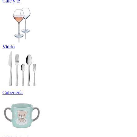
Café y té
Vidrio
Cubertería