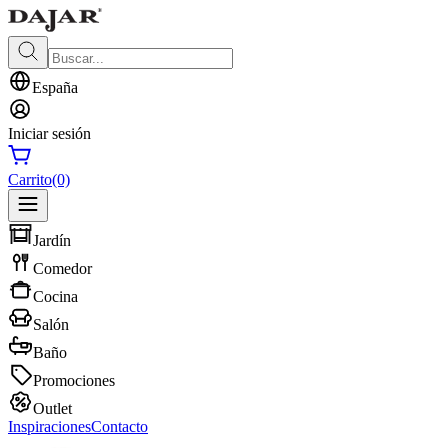
España
Iniciar sesión
Carrito
(0)
Jardín
Comedor
Cocina
Salón
Baño
Promociones
Outlet
Inspiraciones
Contacto