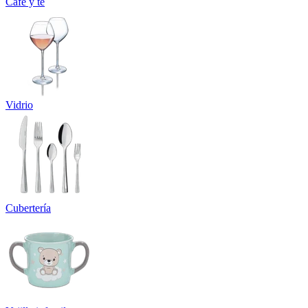
Café y té
Vidrio
Cubertería