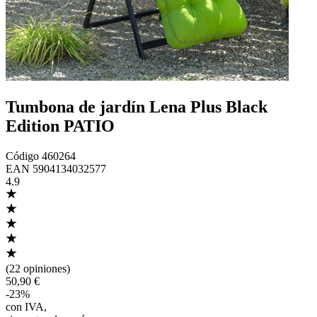
Tumbona de jardín Lena Plus Black
Edition PATIO
Código
460264
EAN
5904134032577
4.9
(
22 opiniones
)
50,90 €
-
23
%
con IVA
,