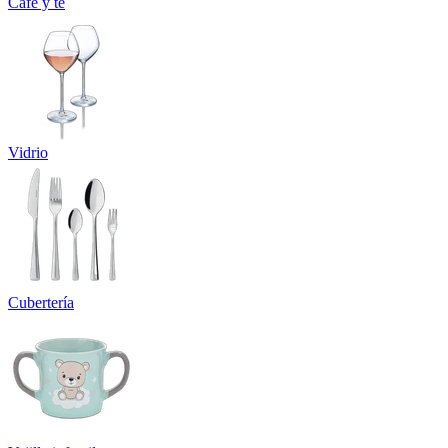
Café y té
Vidrio
Cubertería