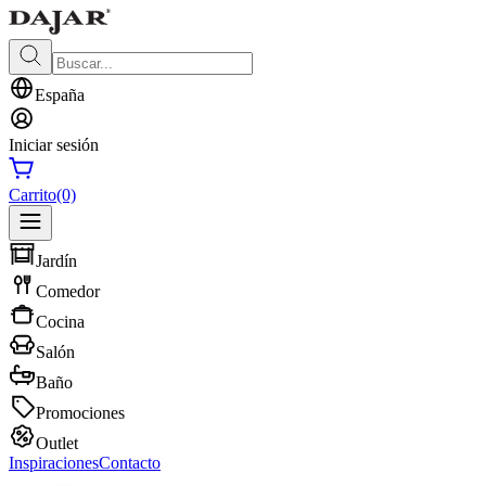
España
Iniciar sesión
Carrito
(0)
Jardín
Comedor
Cocina
Salón
Baño
Promociones
Outlet
Inspiraciones
Contacto