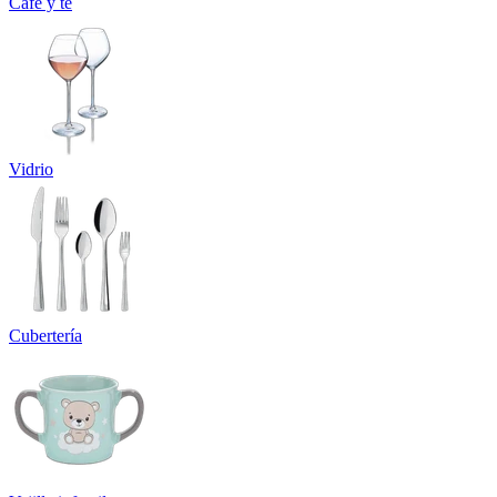
Café y té
Vidrio
Cubertería