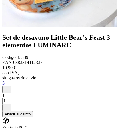
Set de desayuno Little Bear's Feast 3
elementos LUMINARC
Código
33339
EAN
0883314112337
10,90 €
con IVA
,
sin gastos de envío
3
1
Añadir al carrito
Envío: 9,90 €