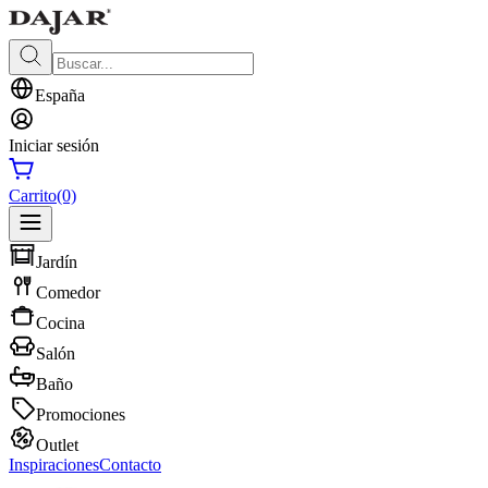
España
Iniciar sesión
Carrito
(0)
Jardín
Comedor
Cocina
Salón
Baño
Promociones
Outlet
Inspiraciones
Contacto