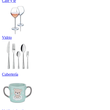
Café y té
Vidrio
Cubertería