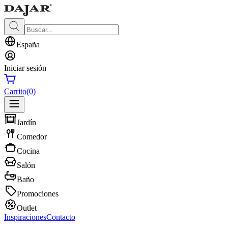
España
Iniciar sesión
Carrito
(0)
Jardín
Comedor
Cocina
Salón
Baño
Promociones
Outlet
Inspiraciones
Contacto