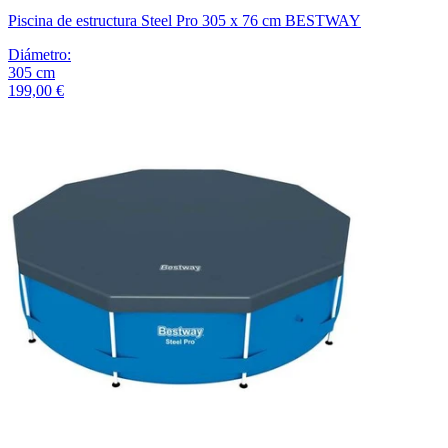
Piscina de estructura Steel Pro 305 x 76 cm BESTWAY
Diámetro
:
305
cm
199,00 €