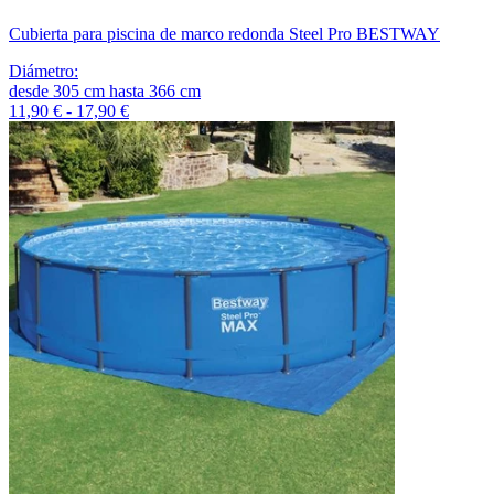
Cubierta para piscina de marco redonda Steel Pro BESTWAY
Diámetro
:
desde
305
cm
hasta
366
cm
11,90 € - 17,90 €