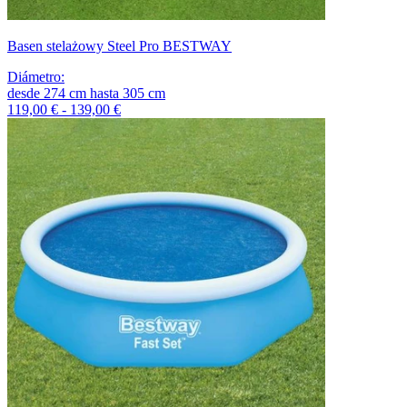
Basen stelażowy Steel Pro BESTWAY
Diámetro
:
desde
274
cm
hasta
305
cm
119,00 € - 139,00 €