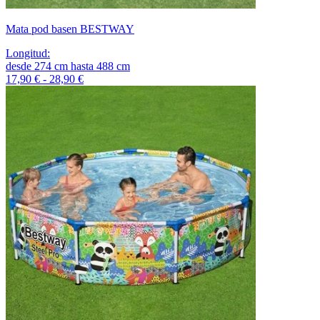
Mata pod basen BESTWAY
Longitud
:
desde
274
cm
hasta
488
cm
17,90 € - 28,90 €