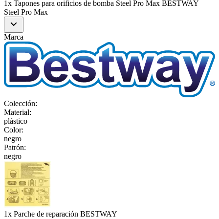
1x Tapones para orificios de bomba Steel Pro Max BESTWAY
Steel Pro Max
Marca
Colección
:
Material
:
plástico
Color
:
negro
Patrón
:
negro
1x Parche de reparación BESTWAY