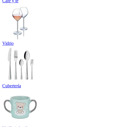
Café y té
Vidrio
Cubertería