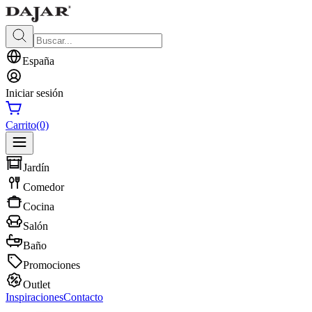
España
Iniciar sesión
Carrito
(0)
Jardín
Comedor
Cocina
Salón
Baño
Promociones
Outlet
Inspiraciones
Contacto