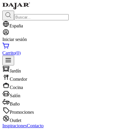
España
Iniciar sesión
Carrito
(0)
Jardín
Comedor
Cocina
Salón
Baño
Promociones
Outlet
Inspiraciones
Contacto