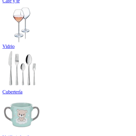
Café y té
Vidrio
Cubertería